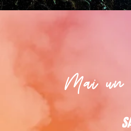
Mai un 
S