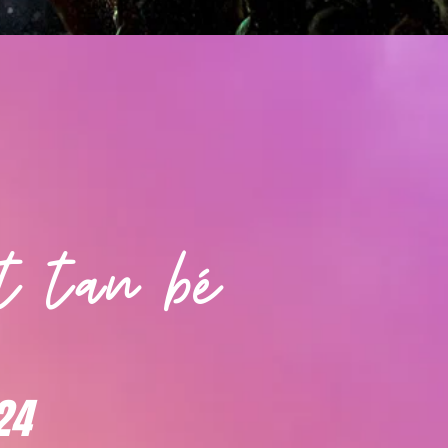
t tan bé
24