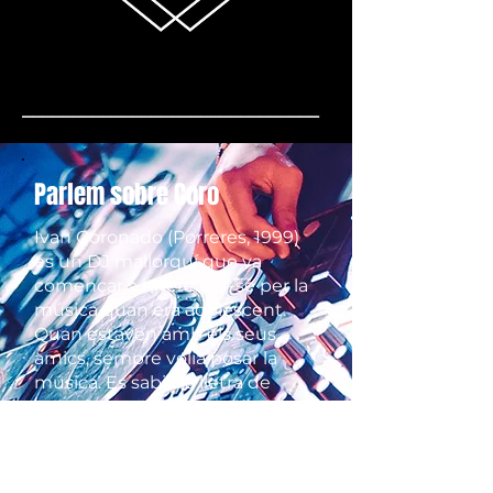
______________________________
Parlem sobre Coro
Ivan Coronado (Porreres, 1999)
és un DJ mallorquí que va
començar a interessar-se per la
música quan era adolescent.
Quan estaven amb els seus
amics, sempre volia posar la
música. Es sabia la lletra de
totes les cançons i va adonar-se
que li agradaria estar darrere
d'una cabina i fer gaudir la gent
amb alguna cosa molt senzilla: