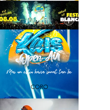
Mai un estiu havia sonat tan be
CORO