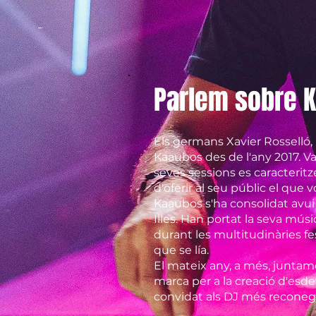
Parlem sobre 
Els germans Xavier Rosselló, 
Kaaubos des de l'any 2017. V
seves sessions es caracteritz
d'oferir al seu públic el que 
Kaaubos s'ha consolidat avui
Illes. Han portat la seva mús
durant les multitudinàries f
que se lía.
El mateix any, a més, juntam
marca per a la creació d'esd
convidat als DJ més reconegu