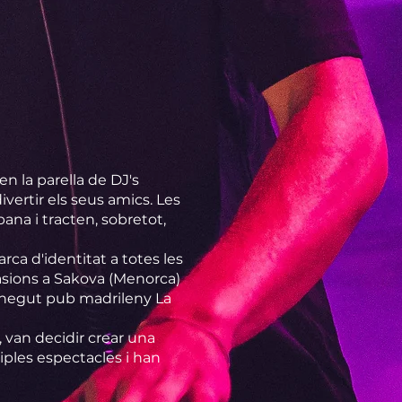
n la parella de DJ's
ertir els seus amics. Les
ana i tracten, sobretot,
ca d'identitat a totes les
casions a Sakova (Menorca)
conegut pub madrileny La
 van decidir crear una
iples espectacles i han