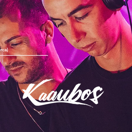
rca)
_________________