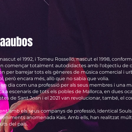
Kaaubos
nascut el 1992, i Tomeu Rosselló, nascut el 1998, conforme
an començar totalment autodidactes amb l'objectiu de div
en per barrejar tots els gèneres de música comercial i urb
vol, però encara més, allò que no sabia que volia.
 en dia com una professió per als seus membres i una mar
ica a escenaris de tots els pobles de Mallorca, en dues o
estes de Sant Joan i el 2021 van revolucionar, també, el 
ent amb els seus companys de professió, Identical Souls,
eveniments anomenada Kais. Amb ells, han realitzat múlt
ts del país.